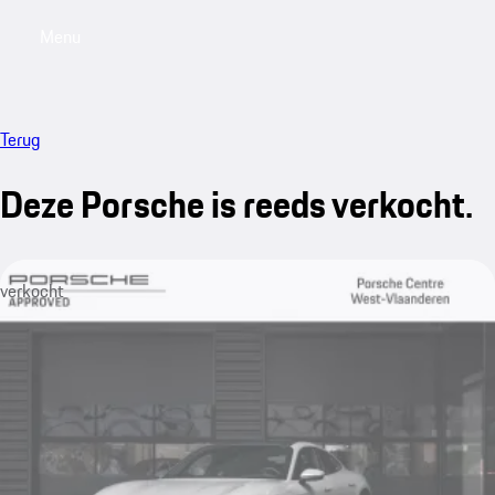
Menu
My saved searches, 0 searches saved
My sa
Terug
Deze Porsche is reeds verkocht.
verkocht