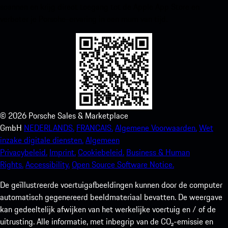
scannen en krijg direct toegang tot de Apple App Store en
verbeter je Porsche-ervaring in een mum van tijd.
©
2026
Porsche Sales & Marketplace
GmbH
NEDERLANDS.
FRANCAIS.
Algemene Voorwaarden.
Wet
inzake digitale diensten.
Algemeen
Privacybeleid.
Imprint.
Cookiebeleid.
Business & Human
Rights.
Accessibility.
Open Source Software Notice.
De geïllustreerde voertuigafbeeldingen kunnen door de computer
automatisch gegenereerd beeldmateriaal bevatten. De weergave
kan gedeeltelijk afwijken van het werkelijke voertuig en / of de
uitrusting. Alle informatie, met inbegrip van de CO₂-emissie en