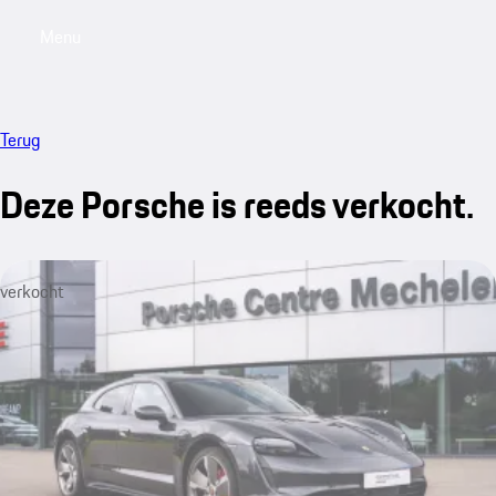
Menu
My saved searches, 0 searches saved
My sa
Terug
Deze Porsche is reeds verkocht.
verkocht