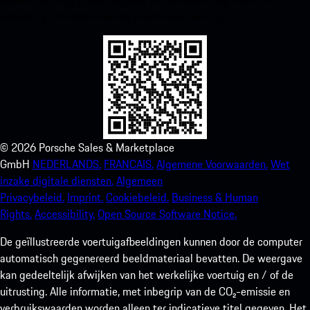
verbeter je Porsche-ervaring in een mum van tijd.
©
2026
Porsche Sales & Marketplace
GmbH
NEDERLANDS.
FRANCAIS.
Algemene Voorwaarden.
Wet
inzake digitale diensten.
Algemeen
Privacybeleid.
Imprint.
Cookiebeleid.
Business & Human
Rights.
Accessibility.
Open Source Software Notice.
De geïllustreerde voertuigafbeeldingen kunnen door de computer
automatisch gegenereerd beeldmateriaal bevatten. De weergave
kan gedeeltelijk afwijken van het werkelijke voertuig en / of de
uitrusting. Alle informatie, met inbegrip van de CO₂-emissie en
verbruikswaarden worden alleen ter indicatieve titel gegeven. Het