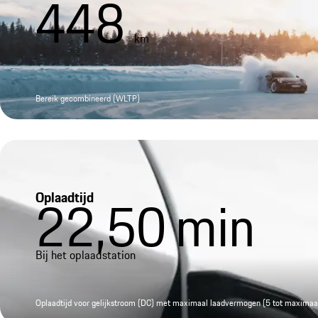
448
km
Bereik gecombineerd (WLTP)
Oplaadtijd
22,50
min
Bij het oplaadstation
Oplaadtijd voor gelijkstroom (DC) met maximaal laadvermogen (5 tot maxima