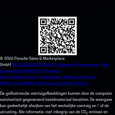
scannen en krijg direct toegang tot de Apple App Store en
verbeter je Porsche-ervaring in een mum van tijd.
©
2026
Porsche Sales & Marketplace
GmbH
NEDERLANDS.
FRANCAIS.
Algemene Voorwaarden.
Wet
inzake digitale diensten.
Algemeen
Privacybeleid.
Imprint.
Cookiebeleid.
Business & Human
Rights.
Accessibility.
Open Source Software Notice.
De geïllustreerde voertuigafbeeldingen kunnen door de computer
automatisch gegenereerd beeldmateriaal bevatten. De weergave
kan gedeeltelijk afwijken van het werkelijke voertuig en / of de
uitrusting. Alle informatie, met inbegrip van de CO₂-emissie en