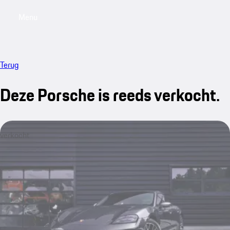
Menu
My saved searches, 0 searches saved
My sa
Terug
Deze Porsche is reeds verkocht.
verkocht