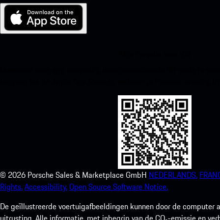
Mijn Porsche voor iOS
Download onze app eenvoudig door onderstaande QR-code te scann
toegang tot de Apple App Store en verbeter je Porsche-ervaring in
©
2026
Porsche Sales & Marketplace GmbH
NEDERLANDS.
FRANC
Rights.
Accessibility.
Open Source Software Notice.
De geïllustreerde voertuigafbeeldingen kunnen door de computer a
uitrusting. Alle informatie, met inbegrip van de CO₂-emissie en ve