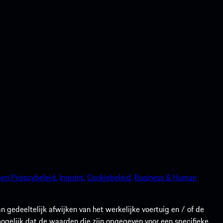
en Privacybeleid.
Imprint.
Cookiebeleid.
Business & Human
gedeeltelijk afwijken van het werkelijke voertuig en / of de
 mogelijk dat de waarden die zijn opgegeven voor een specifieke