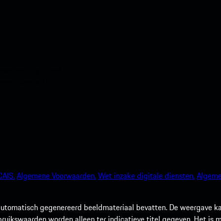
en en krijg direct
 een mum van tijd.
AIS.
Algemene Voorwaarden.
Wet inzake digitale diensten.
Algeme
utomatisch gegenereerd beeldmateriaal bevatten. De weergave kan 
rbruikswaarden worden alleen ter indicatieve titel gegeven. Het is