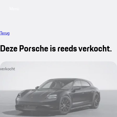
Menu
My saved searches, 0 searches saved
My sa
Terug
Deze Porsche is reeds verkocht.
verkocht