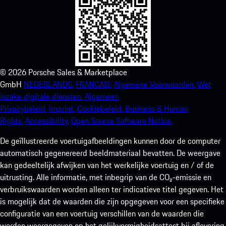
©
2026
Porsche Sales & Marketplace
GmbH
NEDERLANDS.
FRANCAIS.
Algemene Voorwaarden.
Wet
inzake digitale diensten.
Algemeen
Privacybeleid.
Imprint.
Cookiebeleid.
Business & Human
Rights.
Accessibility.
Open Source Software Notice.
De geïllustreerde voertuigafbeeldingen kunnen door de computer
automatisch gegenereerd beeldmateriaal bevatten. De weergave
kan gedeeltelijk afwijken van het werkelijke voertuig en / of de
uitrusting. Alle informatie, met inbegrip van de CO₂-emissie en
verbruikswaarden worden alleen ter indicatieve titel gegeven. Het
is mogelijk dat de waarden die zijn opgegeven voor een specifieke
configuratie van een voertuig verschillen van de waarden die
worden weergegeven op het gelijkvormigheidsattest bij aflevering