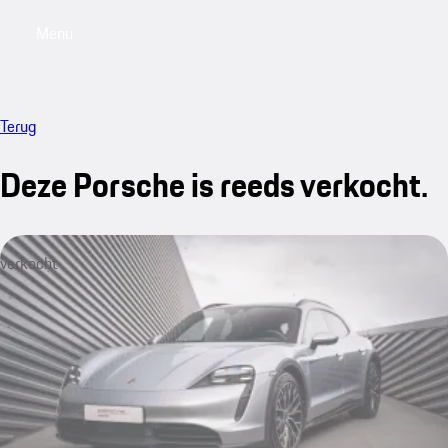
Menu
My saved searches, 0 searches saved
My sa
Terug
Deze Porsche is reeds verkocht.
verkocht