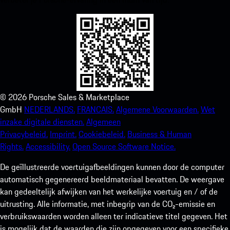
©
2026
Porsche Sales & Marketplace
GmbH
NEDERLANDS.
FRANCAIS.
Algemene Voorwaarden.
Wet
inzake digitale diensten.
Algemeen
Privacybeleid.
Imprint.
Cookiebeleid.
Business & Human
Rights.
Accessibility.
Open Source Software Notice.
De geïllustreerde voertuigafbeeldingen kunnen door de computer
automatisch gegenereerd beeldmateriaal bevatten. De weergave
kan gedeeltelijk afwijken van het werkelijke voertuig en / of de
uitrusting. Alle informatie, met inbegrip van de CO₂-emissie en
verbruikswaarden worden alleen ter indicatieve titel gegeven. Het
is mogelijk dat de waarden die zijn opgegeven voor een specifieke