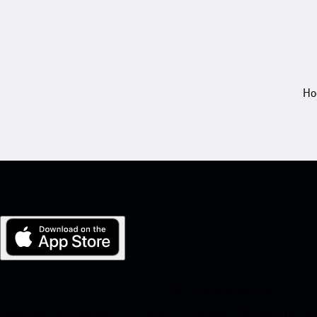
Ho
Mijn Porsche voor iOS
Download onze app eenvoudig door onderstaande QR-code te scann