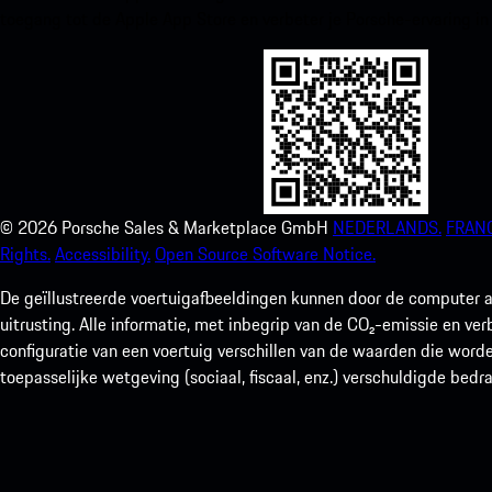
toegang tot de Apple App Store en verbeter je Porsche-ervaring in
©
2026
Porsche Sales & Marketplace GmbH
NEDERLANDS.
FRANC
Rights.
Accessibility.
Open Source Software Notice.
De geïllustreerde voertuigafbeeldingen kunnen door de computer a
uitrusting. Alle informatie, met inbegrip van de CO₂-emissie en ve
configuratie van een voertuig verschillen van de waarden die worde
toepasselijke wetgeving (sociaal, fiscaal, enz.) verschuldigde bedr