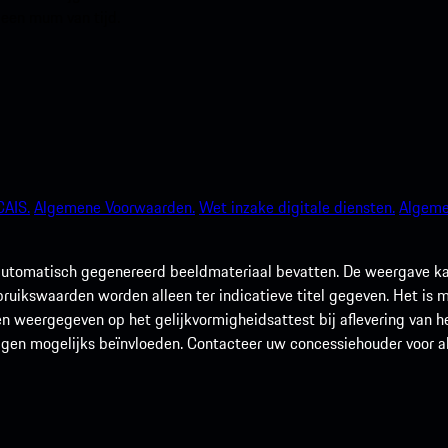
 een mum van tijd.
AIS.
Algemene Voorwaarden.
Wet inzake digitale diensten.
Algeme
utomatisch gegenereerd beeldmateriaal bevatten. De weergave kan 
rbruikswaarden worden alleen ter indicatieve titel gegeven. Het is
n weergegeven op het gelijkvormigheidsattest bij aflevering van he
agen mogelijks beïnvloeden. Contacteer uw concessiehouder voor alle