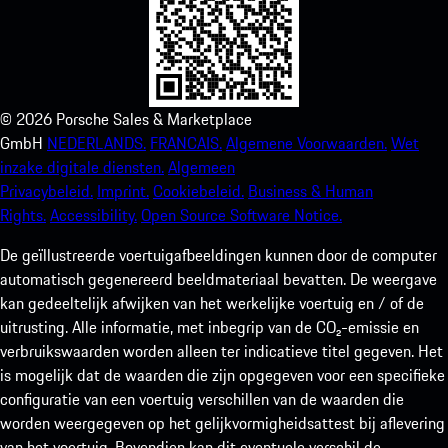
©
2026
Porsche Sales & Marketplace
GmbH
NEDERLANDS.
FRANCAIS.
Algemene Voorwaarden.
Wet
inzake digitale diensten.
Algemeen
Privacybeleid.
Imprint.
Cookiebeleid.
Business & Human
Rights.
Accessibility.
Open Source Software Notice.
De geïllustreerde voertuigafbeeldingen kunnen door de computer
automatisch gegenereerd beeldmateriaal bevatten. De weergave
kan gedeeltelijk afwijken van het werkelijke voertuig en / of de
uitrusting. Alle informatie, met inbegrip van de CO₂-emissie en
verbruikswaarden worden alleen ter indicatieve titel gegeven. Het
is mogelijk dat de waarden die zijn opgegeven voor een specifieke
configuratie van een voertuig verschillen van de waarden die
worden weergegeven op het gelijkvormigheidsattest bij aflevering
van het voertuig. Bovendien kan dit eventuele verschil de