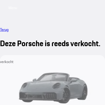
Menu
My saved searches, 0 searches saved
My sa
Terug
Deze Porsche is reeds verkocht.
verkocht