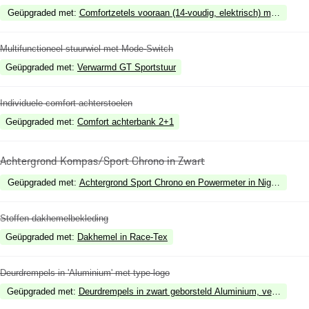
Geüpgraded met
:
Comfortzetels vooraan (14-voudig, elektrisch) met comfo
Multifunctioneel stuurwiel met Mode-Switch
Geüpgraded met
:
Verwarmd GT Sportstuur
Individuele comfort achterstoelen
Geüpgraded met
:
Comfort achterbank 2+1
Achtergrond Kompas/Sport Chrono in Zwart
Geüpgraded met
:
Achtergrond Sport Chrono en Powermeter in Night Green
Stoffen dakhemelbekleding
Geüpgraded met
:
Dakhemel in Race-Tex
Deurdrempels in 'Aluminium' met type-logo
Geüpgraded met
:
Deurdrempels in zwart geborsteld Aluminium, verlicht