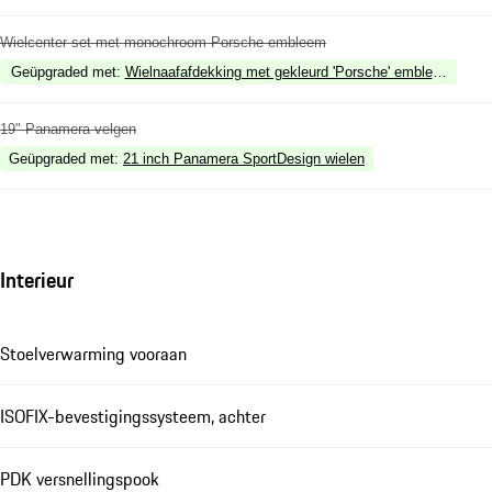
Wielcenter set met monochroom Porsche embleem
Geüpgraded met
:
Wielnaafafdekking met gekleurd 'Porsche' embleem
19" Panamera velgen
Geüpgraded met
:
21 inch Panamera SportDesign wielen
Interieur
Stoelverwarming vooraan
ISOFIX-bevestigingssysteem, achter
PDK versnellingspook