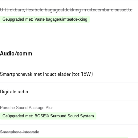
Uittrekbare, flexibele bagageafdekking in uitneembare cassette
Geüpgraded met
:
Vaste bagageruimteafdekking
Audio/comm
Smartphonevak met inductielader (tot 15W)
Digitale radio
Porsche Sound Package Plus
Geüpgraded met
:
BOSE® Surround Sound System
Smartphone-integratie