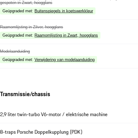
gespoten in Zwart, hoogglans
Geüpgraded met
:
Buitenspiegels in koetswerkkleur
Raamomlijsting in Zilver, hoogglans
Geüpgraded met
:
Raamomlijsting in Zwart, hoogglans
Modelaanduiding
Geüpgraded met
:
Verwijdering van modelaanduiding
Transmissie/chassis
2,9 liter twin-turbo V6-motor / elektrische machine
8-traps Porsche Doppelkupplung (PDK)