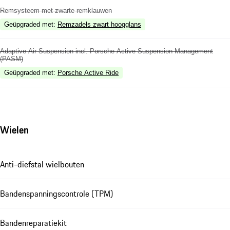
Remsysteem met zwarte remklauwen
Geüpgraded met
:
Remzadels zwart hoogglans
Adaptive Air Suspension incl. Porsche Active Suspension Management
(PASM)
Geüpgraded met
:
Porsche Active Ride
Wielen
Anti-diefstal wielbouten
Bandenspanningscontrole (TPM)
Bandenreparatiekit