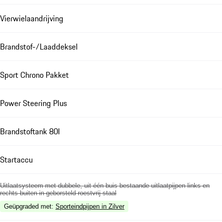
Vierwielaandrijving
Brandstof-/Laaddeksel
Sport Chrono Pakket
Power Steering Plus
Brandstoftank 80l
Startaccu
Uitlaatsysteem met dubbele, uit één buis bestaande uitlaatpijpen links en
rechts buiten in geborsteld roestvrij staal
Geüpgraded met
:
Sporteindpijpen in Zilver