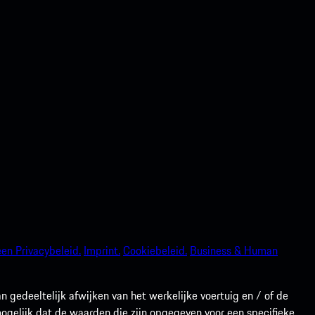
en Privacybeleid.
Imprint.
Cookiebeleid.
Business & Human
gedeeltelijk afwijken van het werkelijke voertuig en / of de
 mogelijk dat de waarden die zijn opgegeven voor een specifieke