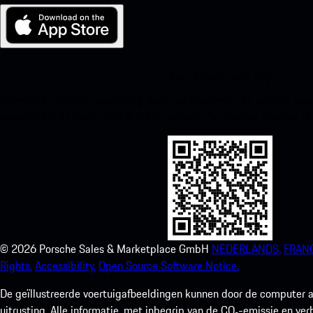
Mijn Porsche voor iOS
Download onze app eenvoudig door onderstaande QR-code te scann
toegang tot de Apple App Store en verbeter je Porsche-ervaring in
©
2026
Porsche Sales & Marketplace GmbH
NEDERLANDS.
FRANC
Rights.
Accessibility.
Open Source Software Notice.
De geïllustreerde voertuigafbeeldingen kunnen door de computer a
uitrusting. Alle informatie, met inbegrip van de CO₂-emissie en ve