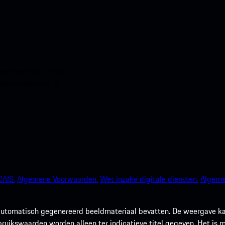
en en krijg direct
 een mum van tijd.
AIS.
Algemene Voorwaarden.
Wet inzake digitale diensten.
Algeme
utomatisch gegenereerd beeldmateriaal bevatten. De weergave kan 
rbruikswaarden worden alleen ter indicatieve titel gegeven. Het is