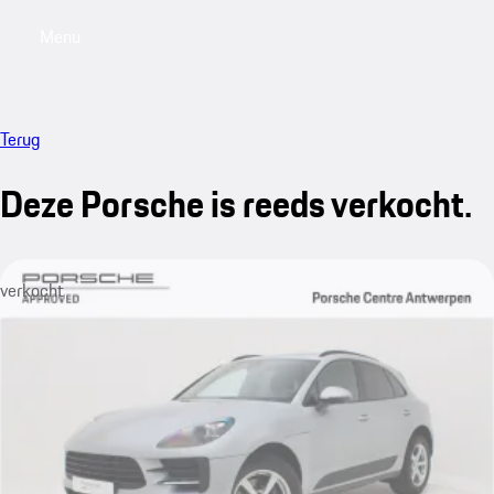
Menu
My saved searches, 0 searches saved
My sa
Terug
Deze Porsche is reeds verkocht.
verkocht