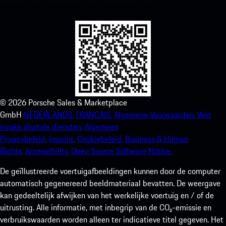
verbeter je Porsche-ervaring in een mum van tijd.
©
2026
Porsche Sales & Marketplace
GmbH
NEDERLANDS.
FRANCAIS.
Algemene Voorwaarden.
Wet
inzake digitale diensten.
Algemeen
Privacybeleid.
Imprint.
Cookiebeleid.
Business & Human
Rights.
Accessibility.
Open Source Software Notice.
De geïllustreerde voertuigafbeeldingen kunnen door de computer
automatisch gegenereerd beeldmateriaal bevatten. De weergave
kan gedeeltelijk afwijken van het werkelijke voertuig en / of de
uitrusting. Alle informatie, met inbegrip van de CO₂-emissie en
verbruikswaarden worden alleen ter indicatieve titel gegeven. Het