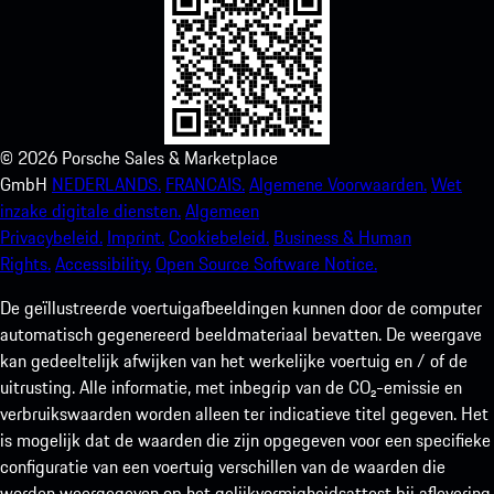
©
2026
Porsche Sales & Marketplace
GmbH
NEDERLANDS.
FRANCAIS.
Algemene Voorwaarden.
Wet
inzake digitale diensten.
Algemeen
Privacybeleid.
Imprint.
Cookiebeleid.
Business & Human
Rights.
Accessibility.
Open Source Software Notice.
De geïllustreerde voertuigafbeeldingen kunnen door de computer
automatisch gegenereerd beeldmateriaal bevatten. De weergave
kan gedeeltelijk afwijken van het werkelijke voertuig en / of de
uitrusting. Alle informatie, met inbegrip van de CO₂-emissie en
verbruikswaarden worden alleen ter indicatieve titel gegeven. Het
is mogelijk dat de waarden die zijn opgegeven voor een specifieke
configuratie van een voertuig verschillen van de waarden die
worden weergegeven op het gelijkvormigheidsattest bij aflevering