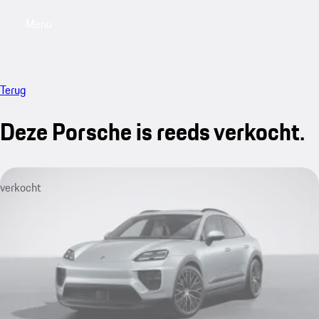
Menu
My saved searches, 0 searches saved
My sa
Terug
Deze Porsche is reeds verkocht.
verkocht