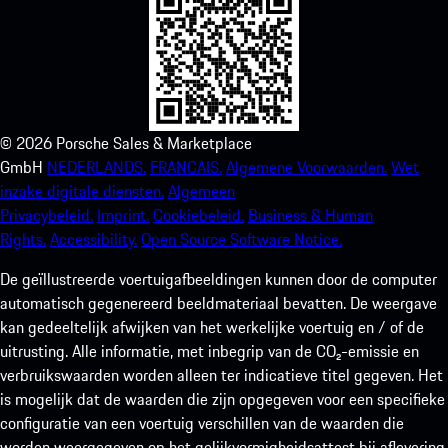
©
2026
Porsche Sales & Marketplace
GmbH
NEDERLANDS.
FRANCAIS.
Algemene Voorwaarden.
Wet
inzake digitale diensten.
Algemeen
Privacybeleid.
Imprint.
Cookiebeleid.
Business & Human
Rights.
Accessibility.
Open Source Software Notice.
De geïllustreerde voertuigafbeeldingen kunnen door de computer
automatisch gegenereerd beeldmateriaal bevatten. De weergave
kan gedeeltelijk afwijken van het werkelijke voertuig en / of de
uitrusting. Alle informatie, met inbegrip van de CO₂-emissie en
verbruikswaarden worden alleen ter indicatieve titel gegeven. Het
is mogelijk dat de waarden die zijn opgegeven voor een specifieke
configuratie van een voertuig verschillen van de waarden die
worden weergegeven op het gelijkvormigheidsattest bij aflevering