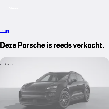
Menu
My saved searches, 0 searches saved
My sa
Terug
Deze Porsche is reeds verkocht.
verkocht