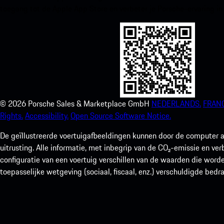
toegang tot de Apple App Store en verbeter je Porsche-ervaring in
©
2026
Porsche Sales & Marketplace GmbH
NEDERLANDS.
FRANC
Rights.
Accessibility.
Open Source Software Notice.
De geïllustreerde voertuigafbeeldingen kunnen door de computer a
uitrusting. Alle informatie, met inbegrip van de CO₂-emissie en ve
configuratie van een voertuig verschillen van de waarden die worde
toepasselijke wetgeving (sociaal, fiscaal, enz.) verschuldigde bedr