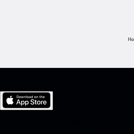
Ho
Mijn Porsche voor iOS
Download onze app eenvoudig door onderstaande QR-code te scann