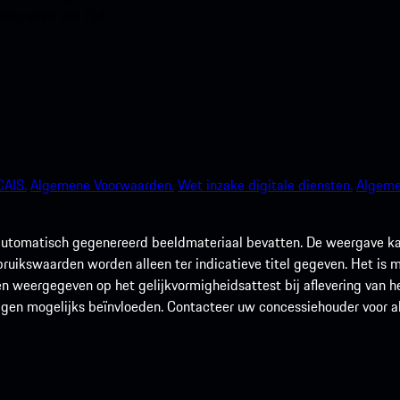
 een mum van tijd.
AIS.
Algemene Voorwaarden.
Wet inzake digitale diensten.
Algeme
utomatisch gegenereerd beeldmateriaal bevatten. De weergave kan 
rbruikswaarden worden alleen ter indicatieve titel gegeven. Het is
n weergegeven op het gelijkvormigheidsattest bij aflevering van he
agen mogelijks beïnvloeden. Contacteer uw concessiehouder voor alle