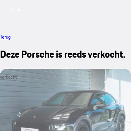
Menu
My saved searches, 0 searches saved
My sa
Terug
Deze Porsche is reeds verkocht.
verkocht