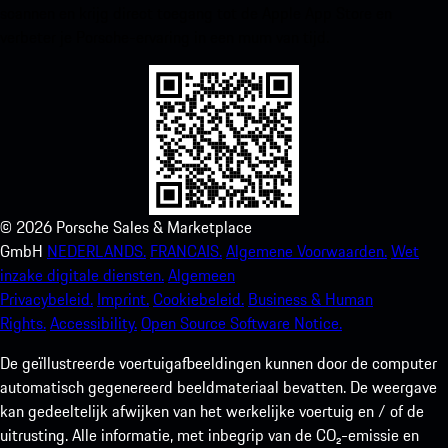
scannen en krijg direct toegang tot de Apple App Store en
verbeter je Porsche-ervaring in een mum van tijd.
©
2026
Porsche Sales & Marketplace
GmbH
NEDERLANDS.
FRANCAIS.
Algemene Voorwaarden.
Wet
inzake digitale diensten.
Algemeen
Privacybeleid.
Imprint.
Cookiebeleid.
Business & Human
Rights.
Accessibility.
Open Source Software Notice.
De geïllustreerde voertuigafbeeldingen kunnen door de computer
automatisch gegenereerd beeldmateriaal bevatten. De weergave
kan gedeeltelijk afwijken van het werkelijke voertuig en / of de
uitrusting. Alle informatie, met inbegrip van de CO₂-emissie en