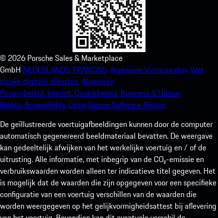
©
2026
Porsche Sales & Marketplace
GmbH
NEDERLANDS.
FRANCAIS.
Algemene Voorwaarden.
Wet
inzake digitale diensten.
Algemeen
Privacybeleid.
Imprint.
Cookiebeleid.
Business & Human
Rights.
Accessibility.
Open Source Software Notice.
De geïllustreerde voertuigafbeeldingen kunnen door de computer
automatisch gegenereerd beeldmateriaal bevatten. De weergave
kan gedeeltelijk afwijken van het werkelijke voertuig en / of de
uitrusting. Alle informatie, met inbegrip van de CO₂-emissie en
verbruikswaarden worden alleen ter indicatieve titel gegeven. Het
is mogelijk dat de waarden die zijn opgegeven voor een specifieke
configuratie van een voertuig verschillen van de waarden die
worden weergegeven op het gelijkvormigheidsattest bij aflevering
van het voertuig. Bovendien kan dit eventuele verschil de