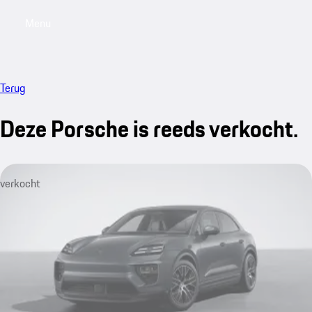
Menu
My saved searches, 0 searches saved
My sa
Terug
Deze Porsche is reeds verkocht.
verkocht