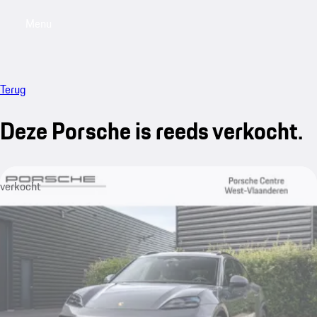
Menu
My saved searches, 0 searches saved
My sa
Terug
Deze Porsche is reeds verkocht.
verkocht