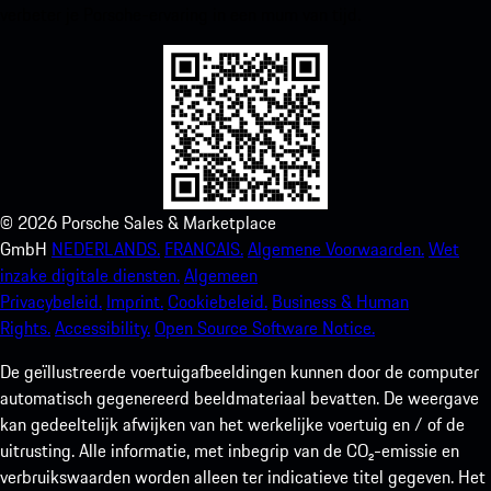
verbeter je Porsche-ervaring in een mum van tijd.
©
2026
Porsche Sales & Marketplace
GmbH
NEDERLANDS.
FRANCAIS.
Algemene Voorwaarden.
Wet
inzake digitale diensten.
Algemeen
Privacybeleid.
Imprint.
Cookiebeleid.
Business & Human
Rights.
Accessibility.
Open Source Software Notice.
De geïllustreerde voertuigafbeeldingen kunnen door de computer
automatisch gegenereerd beeldmateriaal bevatten. De weergave
kan gedeeltelijk afwijken van het werkelijke voertuig en / of de
uitrusting. Alle informatie, met inbegrip van de CO₂-emissie en
verbruikswaarden worden alleen ter indicatieve titel gegeven. Het