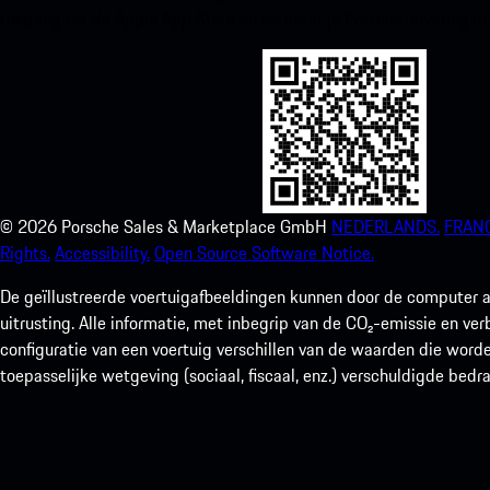
toegang tot de Apple App Store en verbeter je Porsche-ervaring in
©
2026
Porsche Sales & Marketplace GmbH
NEDERLANDS.
FRANC
Rights.
Accessibility.
Open Source Software Notice.
De geïllustreerde voertuigafbeeldingen kunnen door de computer a
uitrusting. Alle informatie, met inbegrip van de CO₂-emissie en ve
configuratie van een voertuig verschillen van de waarden die worde
toepasselijke wetgeving (sociaal, fiscaal, enz.) verschuldigde bedr