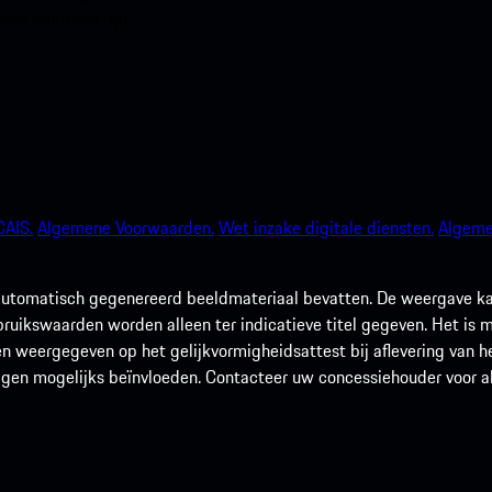
 een mum van tijd.
AIS.
Algemene Voorwaarden.
Wet inzake digitale diensten.
Algeme
utomatisch gegenereerd beeldmateriaal bevatten. De weergave kan 
rbruikswaarden worden alleen ter indicatieve titel gegeven. Het is
n weergegeven op het gelijkvormigheidsattest bij aflevering van he
agen mogelijks beïnvloeden. Contacteer uw concessiehouder voor alle