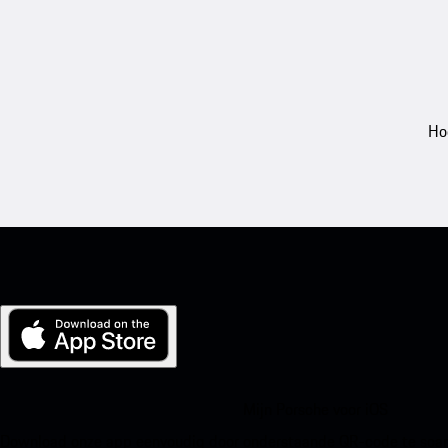
Ho
Mijn Porsche voor iOS
Download onze app eenvoudig door onderstaande QR-code te scann