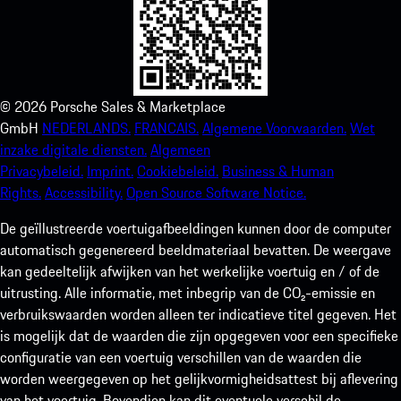
©
2026
Porsche Sales & Marketplace
GmbH
NEDERLANDS.
FRANCAIS.
Algemene Voorwaarden.
Wet
inzake digitale diensten.
Algemeen
Privacybeleid.
Imprint.
Cookiebeleid.
Business & Human
Rights.
Accessibility.
Open Source Software Notice.
De geïllustreerde voertuigafbeeldingen kunnen door de computer
automatisch gegenereerd beeldmateriaal bevatten. De weergave
kan gedeeltelijk afwijken van het werkelijke voertuig en / of de
uitrusting. Alle informatie, met inbegrip van de CO₂-emissie en
verbruikswaarden worden alleen ter indicatieve titel gegeven. Het
is mogelijk dat de waarden die zijn opgegeven voor een specifieke
configuratie van een voertuig verschillen van de waarden die
worden weergegeven op het gelijkvormigheidsattest bij aflevering
van het voertuig. Bovendien kan dit eventuele verschil de