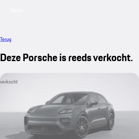
Menu
My saved searches, 0 searches saved
My sa
Terug
Deze Porsche is reeds verkocht.
verkocht