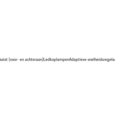
sist (voor- en achteraan)
Ledkoplampen
Adaptieve snelheidsregela