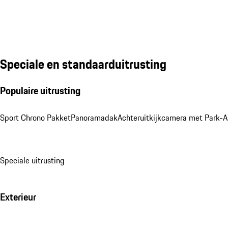
Speciale en standaarduitrusting
Populaire uitrusting
Sport Chrono Pakket
Panoramadak
Achteruitkijkcamera met Park-As
Speciale uitrusting
Exterieur