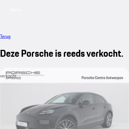
Menu
My saved searches, 0 searches saved
My sa
Terug
Deze Porsche is reeds verkocht.
verkocht