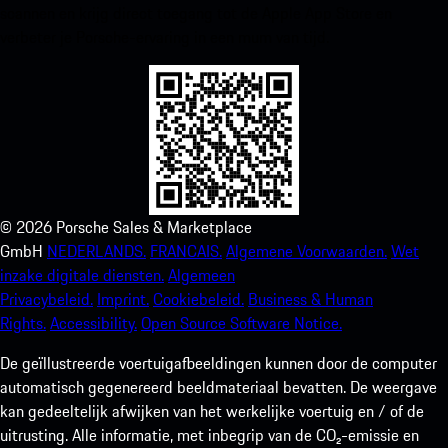
scannen en krijg direct toegang tot de Apple App Store en
verbeter je Porsche-ervaring in een mum van tijd.
©
2026
Porsche Sales & Marketplace
GmbH
NEDERLANDS.
FRANCAIS.
Algemene Voorwaarden.
Wet
inzake digitale diensten.
Algemeen
Privacybeleid.
Imprint.
Cookiebeleid.
Business & Human
Rights.
Accessibility.
Open Source Software Notice.
De geïllustreerde voertuigafbeeldingen kunnen door de computer
automatisch gegenereerd beeldmateriaal bevatten. De weergave
kan gedeeltelijk afwijken van het werkelijke voertuig en / of de
uitrusting. Alle informatie, met inbegrip van de CO₂-emissie en