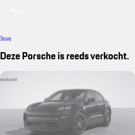
Menu
My saved searches, 0 searches saved
My sa
Terug
Deze Porsche is reeds verkocht.
verkocht