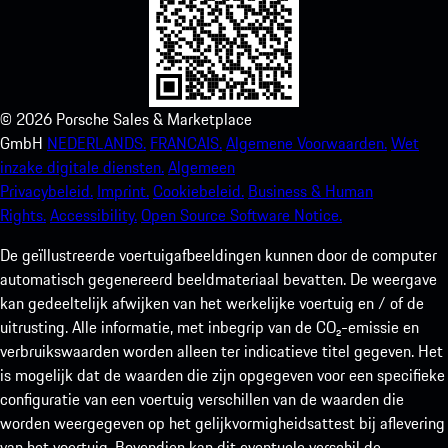
©
2026
Porsche Sales & Marketplace
GmbH
NEDERLANDS.
FRANCAIS.
Algemene Voorwaarden.
Wet
inzake digitale diensten.
Algemeen
Privacybeleid.
Imprint.
Cookiebeleid.
Business & Human
Rights.
Accessibility.
Open Source Software Notice.
De geïllustreerde voertuigafbeeldingen kunnen door de computer
automatisch gegenereerd beeldmateriaal bevatten. De weergave
kan gedeeltelijk afwijken van het werkelijke voertuig en / of de
uitrusting. Alle informatie, met inbegrip van de CO₂-emissie en
verbruikswaarden worden alleen ter indicatieve titel gegeven. Het
is mogelijk dat de waarden die zijn opgegeven voor een specifieke
configuratie van een voertuig verschillen van de waarden die
worden weergegeven op het gelijkvormigheidsattest bij aflevering
van het voertuig. Bovendien kan dit eventuele verschil de