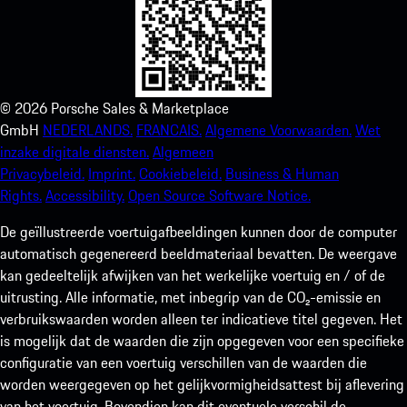
©
2026
Porsche Sales & Marketplace
GmbH
NEDERLANDS.
FRANCAIS.
Algemene Voorwaarden.
Wet
inzake digitale diensten.
Algemeen
Privacybeleid.
Imprint.
Cookiebeleid.
Business & Human
Rights.
Accessibility.
Open Source Software Notice.
De geïllustreerde voertuigafbeeldingen kunnen door de computer
automatisch gegenereerd beeldmateriaal bevatten. De weergave
kan gedeeltelijk afwijken van het werkelijke voertuig en / of de
uitrusting. Alle informatie, met inbegrip van de CO₂-emissie en
verbruikswaarden worden alleen ter indicatieve titel gegeven. Het
is mogelijk dat de waarden die zijn opgegeven voor een specifieke
configuratie van een voertuig verschillen van de waarden die
worden weergegeven op het gelijkvormigheidsattest bij aflevering
van het voertuig. Bovendien kan dit eventuele verschil de