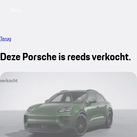
Menu
My saved searches, 0 searches saved
My sa
Terug
Deze Porsche is reeds verkocht.
verkocht