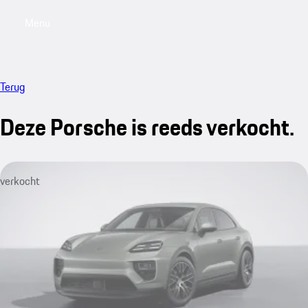
Menu
My saved searches, 0 searches saved
My sa
Terug
Deze Porsche is reeds verkocht.
verkocht