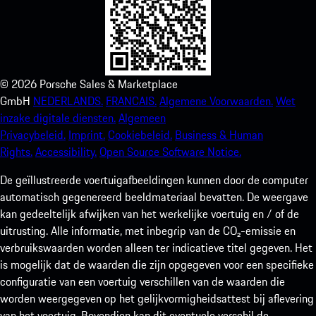
©
2026
Porsche Sales & Marketplace
GmbH
NEDERLANDS.
FRANCAIS.
Algemene Voorwaarden.
Wet
inzake digitale diensten.
Algemeen
Privacybeleid.
Imprint.
Cookiebeleid.
Business & Human
Rights.
Accessibility.
Open Source Software Notice.
De geïllustreerde voertuigafbeeldingen kunnen door de computer
automatisch gegenereerd beeldmateriaal bevatten. De weergave
kan gedeeltelijk afwijken van het werkelijke voertuig en / of de
uitrusting. Alle informatie, met inbegrip van de CO₂-emissie en
verbruikswaarden worden alleen ter indicatieve titel gegeven. Het
is mogelijk dat de waarden die zijn opgegeven voor een specifieke
configuratie van een voertuig verschillen van de waarden die
worden weergegeven op het gelijkvormigheidsattest bij aflevering
van het voertuig. Bovendien kan dit eventuele verschil de