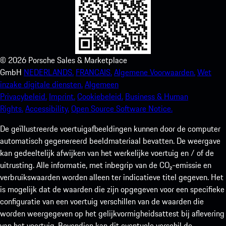
©
2026
Porsche Sales & Marketplace
GmbH
NEDERLANDS.
FRANCAIS.
Algemene Voorwaarden.
Wet
inzake digitale diensten.
Algemeen
Privacybeleid.
Imprint.
Cookiebeleid.
Business & Human
Rights.
Accessibility.
Open Source Software Notice.
De geïllustreerde voertuigafbeeldingen kunnen door de computer
automatisch gegenereerd beeldmateriaal bevatten. De weergave
kan gedeeltelijk afwijken van het werkelijke voertuig en / of de
uitrusting. Alle informatie, met inbegrip van de CO₂-emissie en
verbruikswaarden worden alleen ter indicatieve titel gegeven. Het
is mogelijk dat de waarden die zijn opgegeven voor een specifieke
configuratie van een voertuig verschillen van de waarden die
worden weergegeven op het gelijkvormigheidsattest bij aflevering
van het voertuig. Bovendien kan dit eventuele verschil de