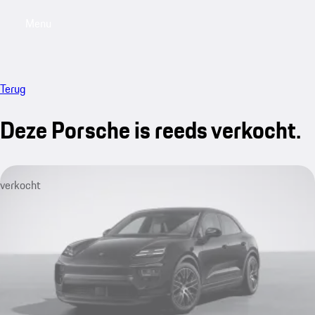
Menu
My saved searches, 0 searches saved
My sa
Terug
Deze Porsche is reeds verkocht.
verkocht