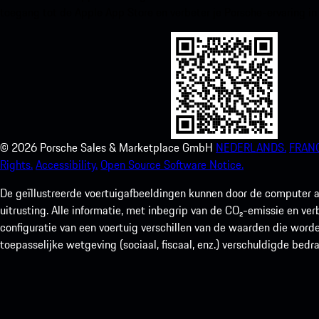
toegang tot de Apple App Store en verbeter je Porsche-ervaring in
©
2026
Porsche Sales & Marketplace GmbH
NEDERLANDS.
FRANC
Rights.
Accessibility.
Open Source Software Notice.
De geïllustreerde voertuigafbeeldingen kunnen door de computer a
uitrusting. Alle informatie, met inbegrip van de CO₂-emissie en ve
configuratie van een voertuig verschillen van de waarden die worde
toepasselijke wetgeving (sociaal, fiscaal, enz.) verschuldigde bedr