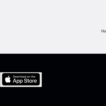
Ho
Mijn Porsche voor iOS
Download onze app eenvoudig door onderstaande QR-code te scann