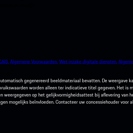
 een mum van tijd.
AIS.
Algemene Voorwaarden.
Wet inzake digitale diensten.
Algeme
utomatisch gegenereerd beeldmateriaal bevatten. De weergave kan 
rbruikswaarden worden alleen ter indicatieve titel gegeven. Het is
n weergegeven op het gelijkvormigheidsattest bij aflevering van he
agen mogelijks beïnvloeden. Contacteer uw concessiehouder voor alle