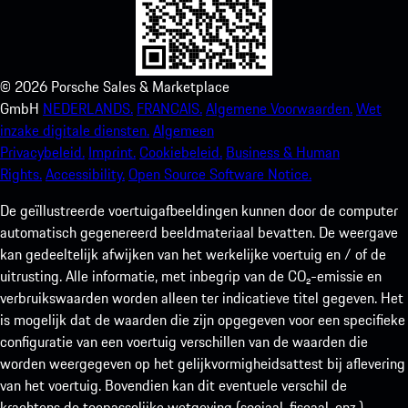
©
2026
Porsche Sales & Marketplace
GmbH
NEDERLANDS.
FRANCAIS.
Algemene Voorwaarden.
Wet
inzake digitale diensten.
Algemeen
Privacybeleid.
Imprint.
Cookiebeleid.
Business & Human
Rights.
Accessibility.
Open Source Software Notice.
De geïllustreerde voertuigafbeeldingen kunnen door de computer
automatisch gegenereerd beeldmateriaal bevatten. De weergave
kan gedeeltelijk afwijken van het werkelijke voertuig en / of de
uitrusting. Alle informatie, met inbegrip van de CO₂-emissie en
verbruikswaarden worden alleen ter indicatieve titel gegeven. Het
is mogelijk dat de waarden die zijn opgegeven voor een specifieke
configuratie van een voertuig verschillen van de waarden die
worden weergegeven op het gelijkvormigheidsattest bij aflevering
van het voertuig. Bovendien kan dit eventuele verschil de
krachtens de toepasselijke wetgeving (sociaal, fiscaal, enz.)