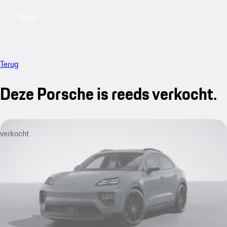
Menu
My saved searches, 0 searches saved
My sa
Terug
Deze Porsche is reeds verkocht.
verkocht