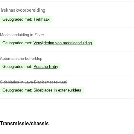
Trekhaakvoorbereiding
Geüpgraded met
:
Trekhaak
Modelaanduiding in Zilver
Geüpgraded met
:
Verwijdering van modelaanduiding
Automatische kofferklep
Geüpgraded met
:
Porsche Entry
Sideblades in Lava Black (met textuur)
Geüpgraded met
:
Sideblades in exterieurkleur
Transmissie/chassis