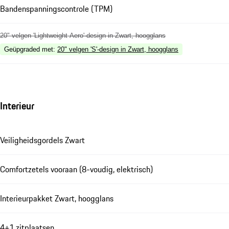
Bandenspanningscontrole (TPM)
20" velgen 'Lightweight Aero'-design in Zwart, hoogglans
Geüpgraded met
:
20" velgen 'S'-design in Zwart, hoogglans
Interieur
Veiligheidsgordels Zwart
Comfortzetels vooraan (8-voudig, elektrisch)
Interieurpakket Zwart, hoogglans
4+1 zitplaatsen