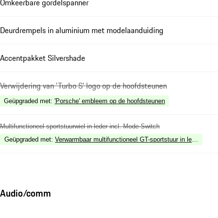
Omkeerbare gordelspanner
Deurdrempels in aluminium met modelaanduiding
Accentpakket Silvershade
Verwijdering van 'Turbo S' logo op de hoofdsteunen
Geüpgraded met
:
'Porsche' embleem op de hoofdsteunen
Multifunctioneel sportstuurwiel in leder incl. Mode-Switch
Geüpgraded met
:
Verwarmbaar multifunctioneel GT-sportstuur in leer incl. 
Audio/comm