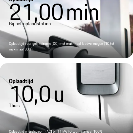
21,00
min
Bij het oplaadstation
Oplaadtijd voor gelijkstroom (DC) met maximaal laadvermogen (10 tot
maximaal 80%)
Oplaadtijd
10,0
u
Thuis
Oplaadtijd wisselstroom (AC) bij 11 kW (0 tot maximaal 100%)