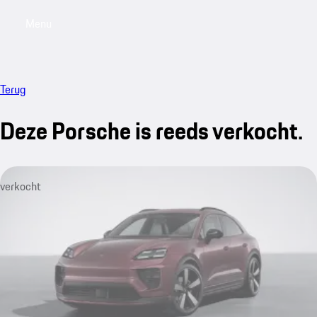
Menu
My saved searches, 0 searches saved
My sa
Terug
Deze Porsche is reeds verkocht.
verkocht