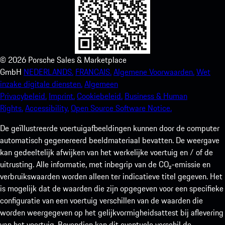
©
2026
Porsche Sales & Marketplace
GmbH
NEDERLANDS.
FRANCAIS.
Algemene Voorwaarden.
Wet
inzake digitale diensten.
Algemeen
Privacybeleid.
Imprint.
Cookiebeleid.
Business & Human
Rights.
Accessibility.
Open Source Software Notice.
De geïllustreerde voertuigafbeeldingen kunnen door de computer
automatisch gegenereerd beeldmateriaal bevatten. De weergave
kan gedeeltelijk afwijken van het werkelijke voertuig en / of de
uitrusting. Alle informatie, met inbegrip van de CO₂-emissie en
verbruikswaarden worden alleen ter indicatieve titel gegeven. Het
is mogelijk dat de waarden die zijn opgegeven voor een specifieke
configuratie van een voertuig verschillen van de waarden die
worden weergegeven op het gelijkvormigheidsattest bij aflevering
van het voertuig. Bovendien kan dit eventuele verschil de