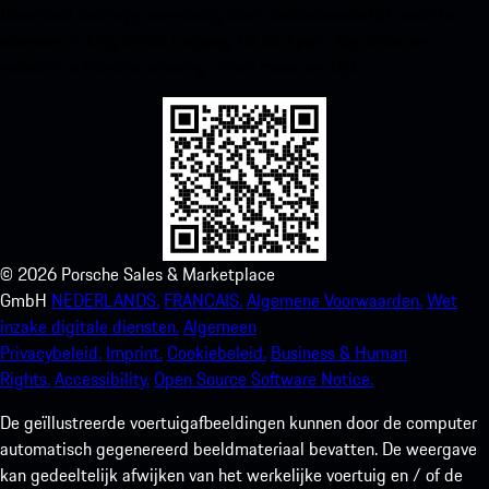
Download onze app eenvoudig door onderstaande QR-code te
scannen en krijg direct toegang tot de Apple App Store en
verbeter je Porsche-ervaring in een mum van tijd.
©
2026
Porsche Sales & Marketplace
GmbH
NEDERLANDS.
FRANCAIS.
Algemene Voorwaarden.
Wet
inzake digitale diensten.
Algemeen
Privacybeleid.
Imprint.
Cookiebeleid.
Business & Human
Rights.
Accessibility.
Open Source Software Notice.
De geïllustreerde voertuigafbeeldingen kunnen door de computer
automatisch gegenereerd beeldmateriaal bevatten. De weergave
kan gedeeltelijk afwijken van het werkelijke voertuig en / of de