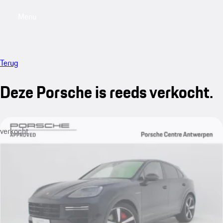
Menu
My saved searches, 0 searches saved
My sa
Terug
Deze Porsche is reeds verkocht.
verkocht