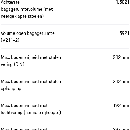
Achterste
1.502 l
bagageruimtevolume (met
neergeklapte stoelen)
Volume open bagageruimte
592 l
(V211-2)
Max. bodemvrijheid met stalen
212 mm
vering (DIN)
Max. bodemvrijheid met stalen
212 mm
ophanging
Max. bodemvrijheid met
192 mm
luchtvering (normale rijhoogte)
Max. bodemvrijheid met
237 mm