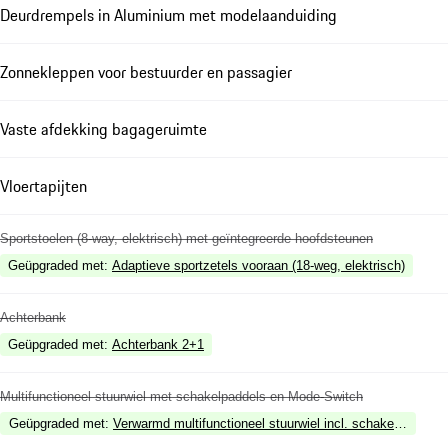
Deurdrempels in Aluminium met modelaanduiding
Zonnekleppen voor bestuurder en passagier
Vaste afdekking bagageruimte
Vloertapijten
Sportstoelen (8-way, elektrisch) met geïntegreerde hoofdsteunen
Geüpgraded met
:
Adaptieve sportzetels vooraan (18-weg, elektrisch)
Achterbank
Geüpgraded met
:
Achterbank 2+1
Multifunctioneel stuurwiel met schakelpaddels en Mode-Switch
Geüpgraded met
:
Verwarmd multifunctioneel stuurwiel incl. schakelpaddles