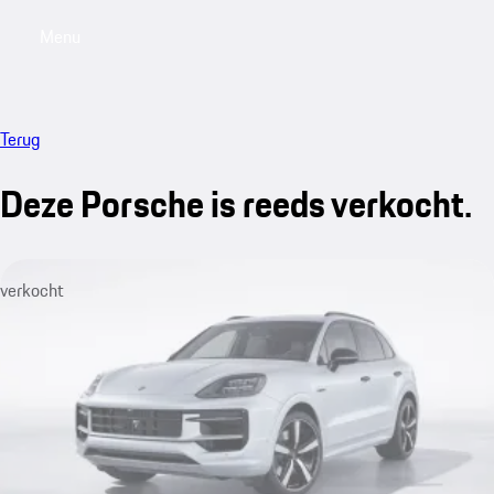
Menu
My saved searches, 0 searches saved
My sa
Terug
Deze Porsche is reeds verkocht.
verkocht