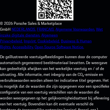
©
2026
Porsche Sales & Marketplace
GmbH
NEDERLANDS.
FRANCAIS.
Algemene Voorwaarden.
Wet
inzake digitale diensten.
Algemeen
Privacybeleid.
Imprint.
Cookiebeleid.
Business & Human
Rights.
Accessibility.
Open Source Software Notice.
De geïllustreerde voertuigafbeeldingen kunnen door de computer
automatisch gegenereerd beeldmateriaal bevatten. De weergave
kan gedeeltelijk afwijken van het werkelijke voertuig en / of de
uitrusting. Alle informatie, met inbegrip van de CO₂-emissie en
verbruikswaarden worden alleen ter indicatieve titel gegeven. Het
is mogelijk dat de waarden die zijn opgegeven voor een specifieke
configuratie van een voertuig verschillen van de waarden die
worden weergegeven op het gelijkvormigheidsattest bij aflevering
van het voertuig. Bovendien kan dit eventuele verschil de
krachtens de toepasselijke wetgeving (sociaal, fiscaal, enz.)