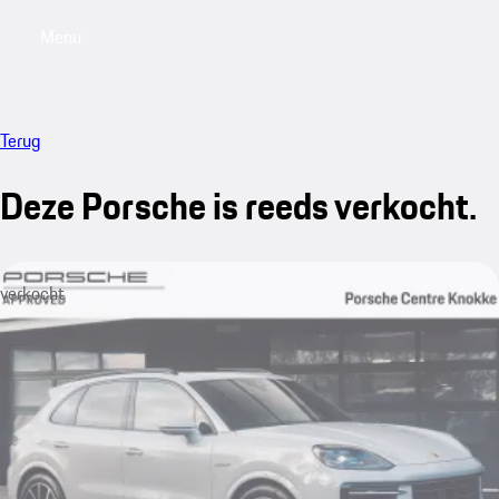
Menu
My saved searches, 0 searches saved
My sa
Terug
Deze Porsche is reeds verkocht.
verkocht