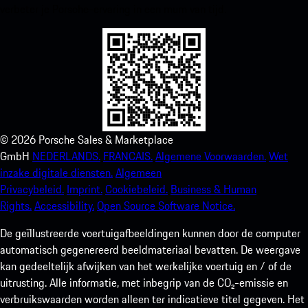
verbeter je Porsche-ervaring in een mum van tijd.
©
2026
Porsche Sales & Marketplace
GmbH
NEDERLANDS.
FRANCAIS.
Algemene Voorwaarden.
Wet
inzake digitale diensten.
Algemeen
Privacybeleid.
Imprint.
Cookiebeleid.
Business & Human
Rights.
Accessibility.
Open Source Software Notice.
De geïllustreerde voertuigafbeeldingen kunnen door de computer
automatisch gegenereerd beeldmateriaal bevatten. De weergave
kan gedeeltelijk afwijken van het werkelijke voertuig en / of de
uitrusting. Alle informatie, met inbegrip van de CO₂-emissie en
verbruikswaarden worden alleen ter indicatieve titel gegeven. Het