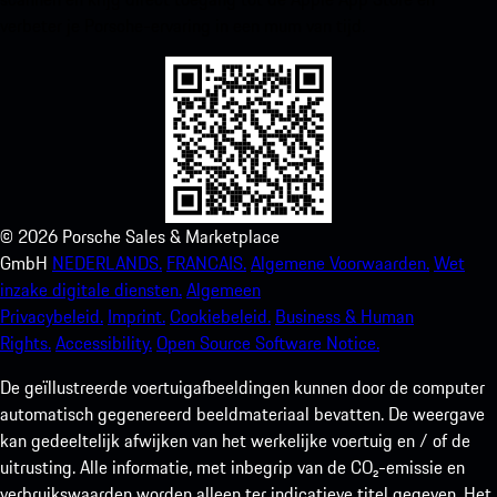
verbeter je Porsche-ervaring in een mum van tijd.
©
2026
Porsche Sales & Marketplace
GmbH
NEDERLANDS.
FRANCAIS.
Algemene Voorwaarden.
Wet
inzake digitale diensten.
Algemeen
Privacybeleid.
Imprint.
Cookiebeleid.
Business & Human
Rights.
Accessibility.
Open Source Software Notice.
De geïllustreerde voertuigafbeeldingen kunnen door de computer
automatisch gegenereerd beeldmateriaal bevatten. De weergave
kan gedeeltelijk afwijken van het werkelijke voertuig en / of de
uitrusting. Alle informatie, met inbegrip van de CO₂-emissie en
verbruikswaarden worden alleen ter indicatieve titel gegeven. Het