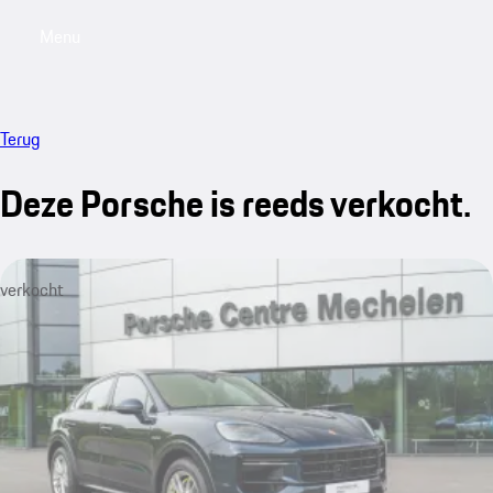
Menu
My saved searches, 0 searches saved
My sa
Terug
Deze Porsche is reeds verkocht.
verkocht