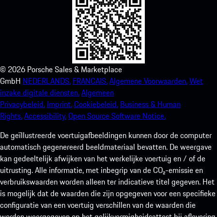
©
2026
Porsche Sales & Marketplace
GmbH
NEDERLANDS.
FRANCAIS.
Algemene Voorwaarden.
Wet
inzake digitale diensten.
Algemeen
Privacybeleid.
Imprint.
Cookiebeleid.
Business & Human
Rights.
Accessibility.
Open Source Software Notice.
De geïllustreerde voertuigafbeeldingen kunnen door de computer
automatisch gegenereerd beeldmateriaal bevatten. De weergave
kan gedeeltelijk afwijken van het werkelijke voertuig en / of de
uitrusting. Alle informatie, met inbegrip van de CO₂-emissie en
verbruikswaarden worden alleen ter indicatieve titel gegeven. Het
is mogelijk dat de waarden die zijn opgegeven voor een specifieke
configuratie van een voertuig verschillen van de waarden die
worden weergegeven op het gelijkvormigheidsattest bij aflevering