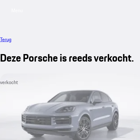
Menu
My saved searches, 0 searches saved
My sa
Terug
Deze Porsche is reeds verkocht.
verkocht