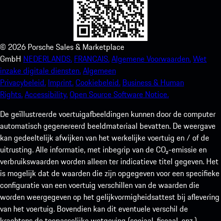
©
2026
Porsche Sales & Marketplace
GmbH
NEDERLANDS.
FRANCAIS.
Algemene Voorwaarden.
Wet
inzake digitale diensten.
Algemeen
Privacybeleid.
Imprint.
Cookiebeleid.
Business & Human
Rights.
Accessibility.
Open Source Software Notice.
De geïllustreerde voertuigafbeeldingen kunnen door de computer
automatisch gegenereerd beeldmateriaal bevatten. De weergave
kan gedeeltelijk afwijken van het werkelijke voertuig en / of de
uitrusting. Alle informatie, met inbegrip van de CO₂-emissie en
verbruikswaarden worden alleen ter indicatieve titel gegeven. Het
is mogelijk dat de waarden die zijn opgegeven voor een specifieke
configuratie van een voertuig verschillen van de waarden die
worden weergegeven op het gelijkvormigheidsattest bij aflevering
van het voertuig. Bovendien kan dit eventuele verschil de
krachtens de toepasselijke wetgeving (sociaal, fiscaal, enz.)