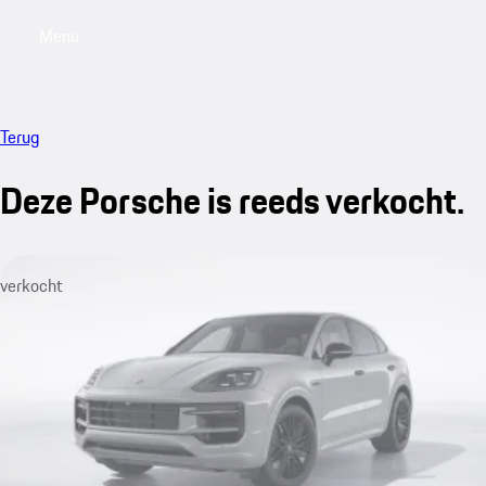
Menu
My saved searches, 0 searches saved
My sa
Terug
Deze Porsche is reeds verkocht.
verkocht