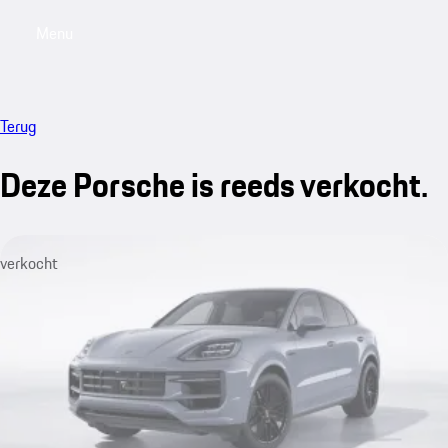
Menu
My saved searches, 0 searches saved
My sa
Terug
Deze Porsche is reeds verkocht.
verkocht