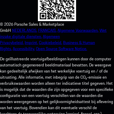
©
2026
Porsche Sales & Marketplace
GmbH
NEDERLANDS.
FRANCAIS.
Algemene Voorwaarden.
Wet
inzake digitale diensten.
Algemeen
Privacybeleid.
Imprint.
Cookiebeleid.
Business & Human
Rights.
Accessibility.
Open Source Software Notice.
De geïllustreerde voertuigafbeeldingen kunnen door de computer
automatisch gegenereerd beeldmateriaal bevatten. De weergave
kan gedeeltelijk afwijken van het werkelijke voertuig en / of de
uitrusting. Alle informatie, met inbegrip van de CO₂-emissie en
verbruikswaarden worden alleen ter indicatieve titel gegeven. Het
is mogelijk dat de waarden die zijn opgegeven voor een specifieke
configuratie van een voertuig verschillen van de waarden die
worden weergegeven op het gelijkvormigheidsattest bij aflevering
van het voertuig. Bovendien kan dit eventuele verschil de
krachtens de toepasselijke wetgeving (sociaal, fiscaal, enz.)