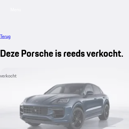
Menu
My saved searches, 0 searches saved
My sa
Terug
Deze Porsche is reeds verkocht.
verkocht