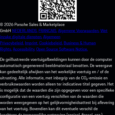
©
2026
Porsche Sales & Marketplace
GmbH
NEDERLANDS.
FRANCAIS.
Algemene Voorwaarden.
Wet
inzake digitale diensten.
Algemeen
Privacybeleid.
Imprint.
Cookiebeleid.
Business & Human
Rights.
Accessibility.
Open Source Software Notice.
De geïllustreerde voertuigafbeeldingen kunnen door de computer
automatisch gegenereerd beeldmateriaal bevatten. De weergave
kan gedeeltelijk afwijken van het werkelijke voertuig en / of de
uitrusting. Alle informatie, met inbegrip van de CO₂-emissie en
verbruikswaarden worden alleen ter indicatieve titel gegeven. Het
is mogelijk dat de waarden die zijn opgegeven voor een specifieke
configuratie van een voertuig verschillen van de waarden die
worden weergegeven op het gelijkvormigheidsattest bij aflevering
van het voertuig. Bovendien kan dit eventuele verschil de
krachtens de toepasselijke wetgeving (sociaal, fiscaal, enz.)