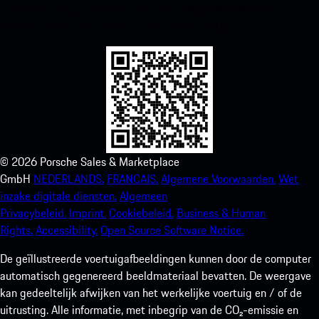
scannen en krijg direct toegang tot de Apple App Store en
verbeter je Porsche-ervaring in een mum van tijd.
©
2026
Porsche Sales & Marketplace
GmbH
NEDERLANDS.
FRANCAIS.
Algemene Voorwaarden.
Wet
inzake digitale diensten.
Algemeen
Privacybeleid.
Imprint.
Cookiebeleid.
Business & Human
Rights.
Accessibility.
Open Source Software Notice.
De geïllustreerde voertuigafbeeldingen kunnen door de computer
automatisch gegenereerd beeldmateriaal bevatten. De weergave
kan gedeeltelijk afwijken van het werkelijke voertuig en / of de
uitrusting. Alle informatie, met inbegrip van de CO₂-emissie en