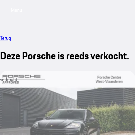
Menu
My saved searches, 0 searches saved
My sa
Terug
Deze Porsche is reeds verkocht.
verkocht