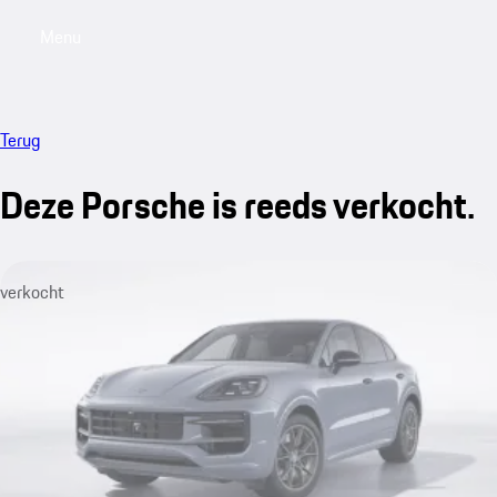
Menu
My saved searches, 0 searches saved
My sa
Terug
Deze Porsche is reeds verkocht.
verkocht