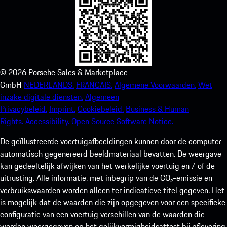
©
2026
Porsche Sales & Marketplace
GmbH
NEDERLANDS.
FRANCAIS.
Algemene Voorwaarden.
Wet
inzake digitale diensten.
Algemeen
Privacybeleid.
Imprint.
Cookiebeleid.
Business & Human
Rights.
Accessibility.
Open Source Software Notice.
De geïllustreerde voertuigafbeeldingen kunnen door de computer
automatisch gegenereerd beeldmateriaal bevatten. De weergave
kan gedeeltelijk afwijken van het werkelijke voertuig en / of de
uitrusting. Alle informatie, met inbegrip van de CO₂-emissie en
verbruikswaarden worden alleen ter indicatieve titel gegeven. Het
is mogelijk dat de waarden die zijn opgegeven voor een specifieke
configuratie van een voertuig verschillen van de waarden die
worden weergegeven op het gelijkvormigheidsattest bij aflevering