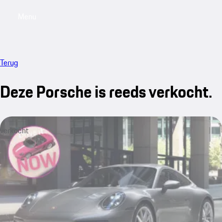
Menu
My saved searches, 0 searches saved
My sa
Terug
Deze Porsche is reeds verkocht.
verkocht