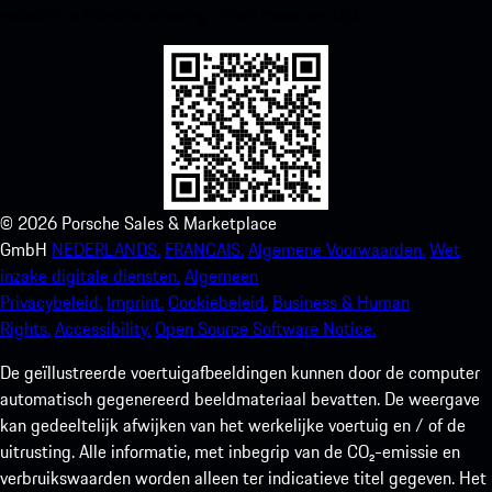
verbeter je Porsche-ervaring in een mum van tijd.
©
2026
Porsche Sales & Marketplace
GmbH
NEDERLANDS.
FRANCAIS.
Algemene Voorwaarden.
Wet
inzake digitale diensten.
Algemeen
Privacybeleid.
Imprint.
Cookiebeleid.
Business & Human
Rights.
Accessibility.
Open Source Software Notice.
De geïllustreerde voertuigafbeeldingen kunnen door de computer
automatisch gegenereerd beeldmateriaal bevatten. De weergave
kan gedeeltelijk afwijken van het werkelijke voertuig en / of de
uitrusting. Alle informatie, met inbegrip van de CO₂-emissie en
verbruikswaarden worden alleen ter indicatieve titel gegeven. Het