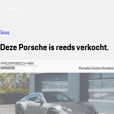
Menu
My saved searches, 0 searches saved
My sa
Terug
Deze Porsche is reeds verkocht.
verkocht