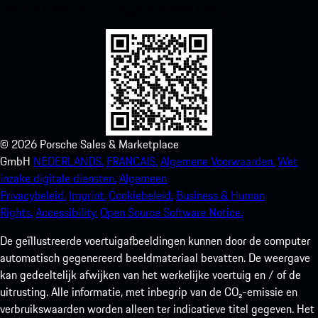
verbeter je Porsche-ervaring in een mum van tijd.
©
2026
Porsche Sales & Marketplace
GmbH
NEDERLANDS.
FRANCAIS.
Algemene Voorwaarden.
Wet
inzake digitale diensten.
Algemeen
Privacybeleid.
Imprint.
Cookiebeleid.
Business & Human
Rights.
Accessibility.
Open Source Software Notice.
De geïllustreerde voertuigafbeeldingen kunnen door de computer
automatisch gegenereerd beeldmateriaal bevatten. De weergave
kan gedeeltelijk afwijken van het werkelijke voertuig en / of de
uitrusting. Alle informatie, met inbegrip van de CO₂-emissie en
verbruikswaarden worden alleen ter indicatieve titel gegeven. Het