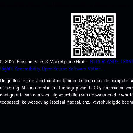
toegang tot de Apple App Store en verbeter je Porsche-ervaring in
©
2026
Porsche Sales & Marketplace GmbH
NEDERLANDS.
FRANC
Rights.
Accessibility.
Open Source Software Notice.
De geïllustreerde voertuigafbeeldingen kunnen door de computer a
uitrusting. Alle informatie, met inbegrip van de CO₂-emissie en ve
configuratie van een voertuig verschillen van de waarden die worde
toepasselijke wetgeving (sociaal, fiscaal, enz.) verschuldigde bedr