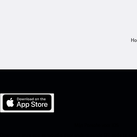
Ho
Mijn Porsche voor iOS
Download onze app eenvoudig door onderstaande QR-code te scann