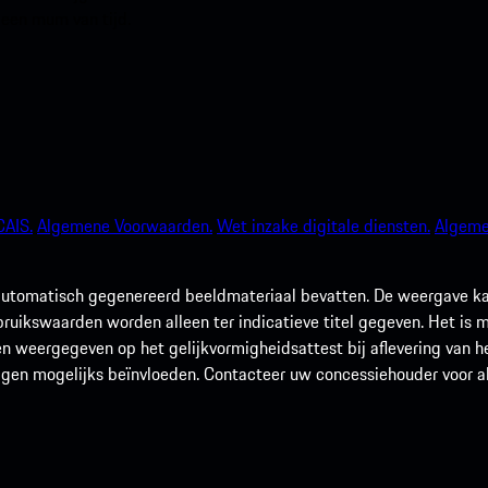
 een mum van tijd.
AIS.
Algemene Voorwaarden.
Wet inzake digitale diensten.
Algeme
utomatisch gegenereerd beeldmateriaal bevatten. De weergave kan 
rbruikswaarden worden alleen ter indicatieve titel gegeven. Het is
n weergegeven op het gelijkvormigheidsattest bij aflevering van he
agen mogelijks beïnvloeden. Contacteer uw concessiehouder voor alle