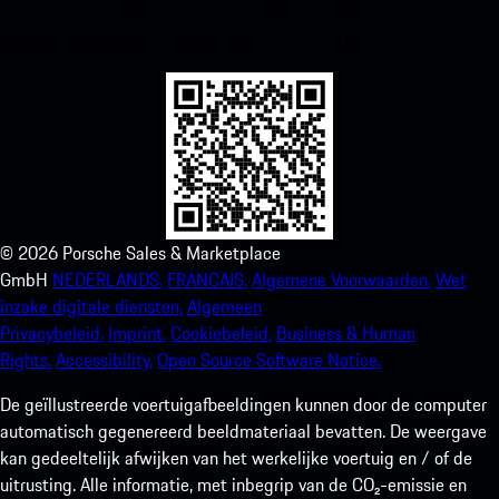
scannen en krijg direct toegang tot de Apple App Store en
verbeter je Porsche-ervaring in een mum van tijd.
©
2026
Porsche Sales & Marketplace
GmbH
NEDERLANDS.
FRANCAIS.
Algemene Voorwaarden.
Wet
inzake digitale diensten.
Algemeen
Privacybeleid.
Imprint.
Cookiebeleid.
Business & Human
Rights.
Accessibility.
Open Source Software Notice.
De geïllustreerde voertuigafbeeldingen kunnen door de computer
automatisch gegenereerd beeldmateriaal bevatten. De weergave
kan gedeeltelijk afwijken van het werkelijke voertuig en / of de
uitrusting. Alle informatie, met inbegrip van de CO₂-emissie en