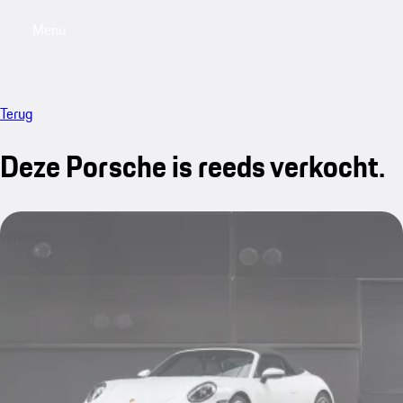
Menu
My saved searches, 0 searches saved
My sa
Terug
Deze Porsche is reeds verkocht.
verkocht