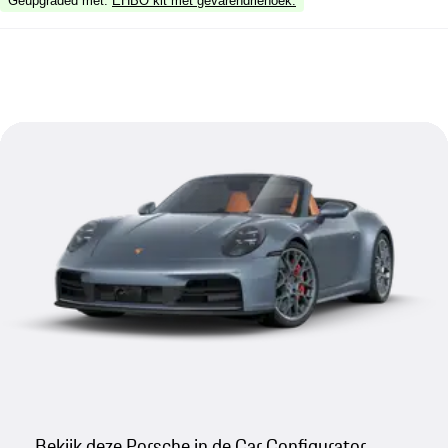
Geüpgraded met
:
EHBO kit met gevarendriehoek.
Bekijk deze Porsche in de Car Configurator