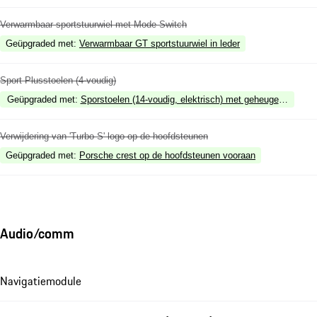
Verwarmbaar sportstuurwiel met Mode Switch
Geüpgraded met
:
Verwarmbaar GT sportstuurwiel in leder
Sport Plusstoelen (4-voudig)
Geüpgraded met
:
Sporstoelen (14-voudig, elektrisch) met geheugenpakket
Verwijdering van 'Turbo S' logo op de hoofdsteunen
Geüpgraded met
:
Porsche crest op de hoofdsteunen vooraan
Audio/comm
Navigatiemodule