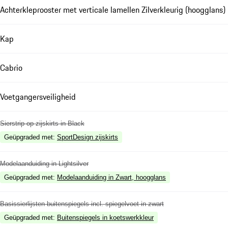
Achterkleprooster met verticale lamellen Zilverkleurig (hoogglans)
Kap
Cabrio
Voetgangersveiligheid
Sierstrip op zijskirts in Black
Geüpgraded met
:
SportDesign zijskirts
Modelaanduiding in Lightsilver
Geüpgraded met
:
Modelaanduiding in Zwart, hoogglans
Basissierlijsten buitenspiegels incl. spiegelvoet in zwart
Geüpgraded met
:
Buitenspiegels in koetswerkkleur