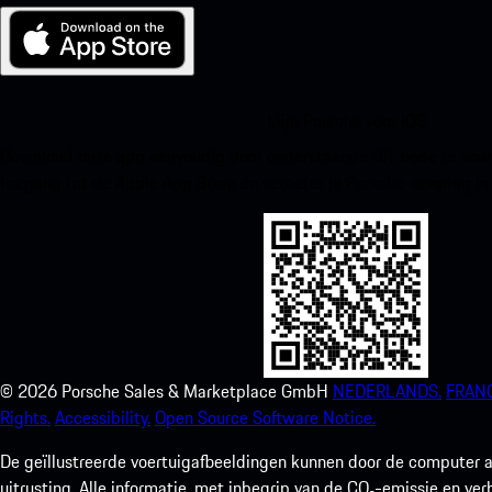
Mijn Porsche voor iOS
Download onze app eenvoudig door onderstaande QR-code te scann
toegang tot de Apple App Store en verbeter je Porsche-ervaring in
©
2026
Porsche Sales & Marketplace GmbH
NEDERLANDS.
FRANC
Rights.
Accessibility.
Open Source Software Notice.
De geïllustreerde voertuigafbeeldingen kunnen door de computer a
uitrusting. Alle informatie, met inbegrip van de CO₂-emissie en ve