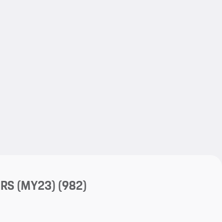
My save
My save
 RS (MY23)
(982)