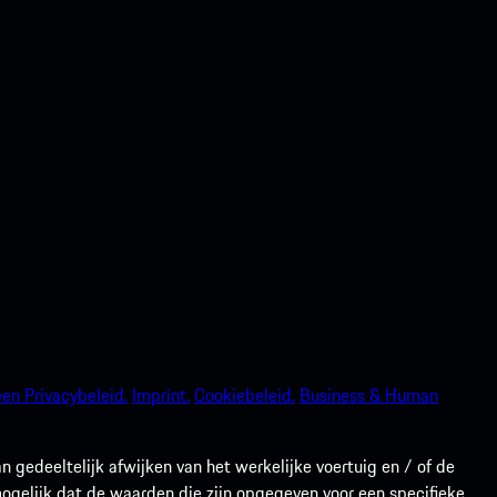
en Privacybeleid.
Imprint.
Cookiebeleid.
Business & Human
gedeeltelijk afwijken van het werkelijke voertuig en / of de
 mogelijk dat de waarden die zijn opgegeven voor een specifieke