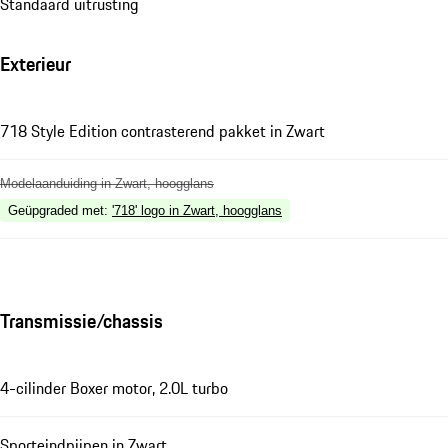
Standaard uitrusting
Exterieur
718 Style Edition contrasterend pakket in Zwart
Modelaanduiding in Zwart, hoogglans
Geüpgraded met
:
'718' logo in Zwart, hoogglans
Transmissie/chassis
4-cilinder Boxer motor, 2.0L turbo
Sporteindpijpen in Zwart