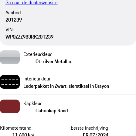
Ga naar de dealerwebsite
Aanbod
201239
VIN:
WP0ZZZ983RK201239
Exterieurkleur
Gt-zilver Metallic
Interieurkleur
Lederpakket in Zwart, sierstiksel in Crayon
Kapkleur
Cabriokap Rood
Kilometerstand
Eerste inschrijving
11.600 km
ER 07/2024