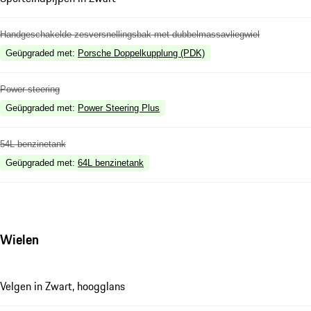
Handgeschakelde zesversnellingsbak met dubbelmassavliegwiel
Geüpgraded met
:
Porsche Doppelkupplung (PDK)
Power steering
Geüpgraded met
:
Power Steering Plus
54L benzinetank
Geüpgraded met
:
64L benzinetank
Wielen
Velgen in Zwart, hoogglans