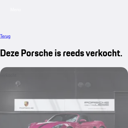
Menu
My saved searches, 0 searches saved
My sa
Terug
Deze Porsche is reeds verkocht.
verkocht