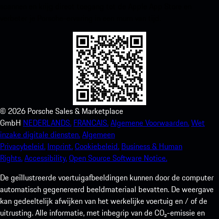
scannen en krijg direct toegang tot de Apple App Store en
verbeter je Porsche-ervaring in een mum van tijd.
©
2026
Porsche Sales & Marketplace
GmbH
NEDERLANDS.
FRANCAIS.
Algemene Voorwaarden.
Wet
inzake digitale diensten.
Algemeen
Privacybeleid.
Imprint.
Cookiebeleid.
Business & Human
Rights.
Accessibility.
Open Source Software Notice.
De geïllustreerde voertuigafbeeldingen kunnen door de computer
automatisch gegenereerd beeldmateriaal bevatten. De weergave
kan gedeeltelijk afwijken van het werkelijke voertuig en / of de
uitrusting. Alle informatie, met inbegrip van de CO₂-emissie en