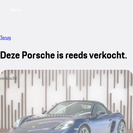
Menu
My saved searches, 0 searches saved
My sa
Terug
Deze Porsche is reeds verkocht.
verkocht