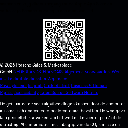
scannen en krijg direct toegang tot de Apple App Store en
verbeter je Porsche-ervaring in een mum van tijd.
©
2026
Porsche Sales & Marketplace
GmbH
NEDERLANDS.
FRANCAIS.
Algemene Voorwaarden.
Wet
inzake digitale diensten.
Algemeen
Privacybeleid.
Imprint.
Cookiebeleid.
Business & Human
Rights.
Accessibility.
Open Source Software Notice.
De geïllustreerde voertuigafbeeldingen kunnen door de computer
automatisch gegenereerd beeldmateriaal bevatten. De weergave
kan gedeeltelijk afwijken van het werkelijke voertuig en / of de
uitrusting. Alle informatie, met inbegrip van de CO₂-emissie en